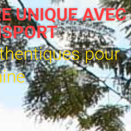
E UNIQUE AVEC
NSPORT
uthentiques pour
aine