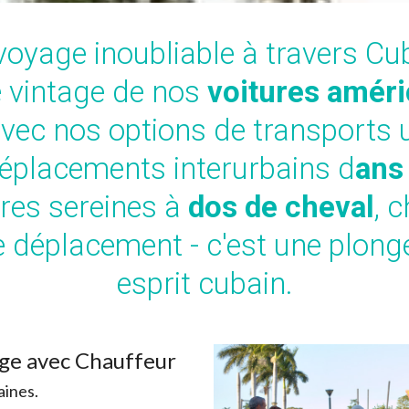
oyage inoubliable à travers C
e vintage de nos
voitures améri
 avec nos options de transports u
déplacements interurbains d
ans
ures sereines à
dos de cheval
, 
e déplacement - c'est une plong
esprit cubain.
age avec Chauffeur
aines.