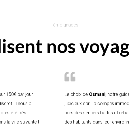
Témoignages
isent nos voyag
ur 150€ par jour.
Le choix de
Osmani
, notre guid
iscret. Il nous a
judicieux car il a compris immé
ours été très
hors des sentiers battus et rebat
 la ville suivante !
des habitants dans leur environn