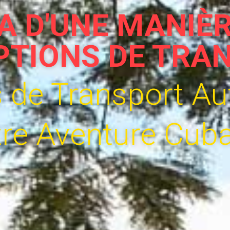
A D'UNE MANIÈR
PTIONS DE TRA
s de Transport A
re Aventure Cub