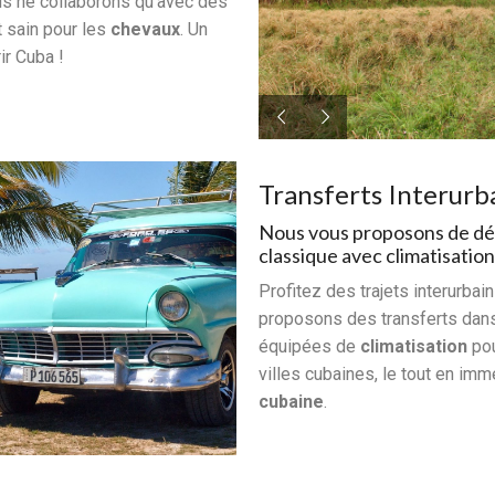
us ne collaborons qu’avec des
t sain pour les
chevaux
. Un
r Cuba !
Transferts Interurba
Nous vous proposons de dé
classique avec climatisation
Profitez des trajets interurbai
proposons des transferts dans
équipées de
climatisation
pou
villes cubaines, le tout en im
cubaine
.