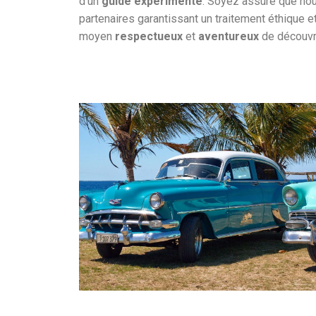
d’un
guide expérimenté
. Soyez assuré que no
partenaires garantissant un traitement éthique e
moyen
respectueux
et
aventureux
de découvri