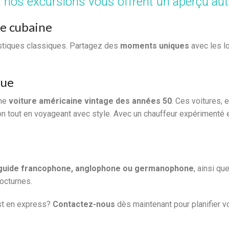
 nos excursions vous offrent un aperçu au
re cubaine
istiques classiques. Partagez des
moments uniques
avec les l
que
une
voiture américaine vintage des années 50
. Ces voitures,
on tout en voyageant avec style. Avec un chauffeur expérimenté e
guide francophone, anglophone ou germanophone
, ainsi qu
octurnes.
est en express?
Contactez-nous
dès maintenant pour planifier vo