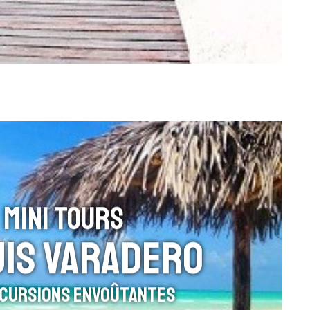
MINI TOURS
IS VARADERO
xcursions Envoûtantes