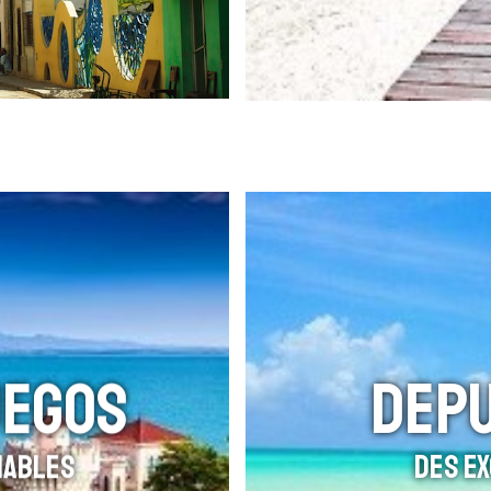
UEGOS
DEPU
nables
Des E