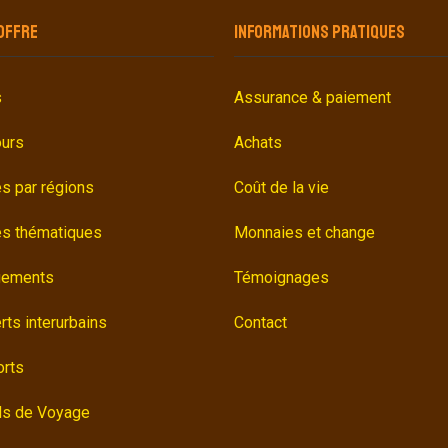
OFFRE
INFORMATIONS PRATIQUES
s
Assurance & paiement
ours
Achats
és par régions
Coût de la vie
és thématiques
Monnaies et change
gements
Témoignages
rts interurbains
Contact
orts
ls de Voyage