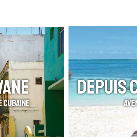
VANE
DEPUIS 
e Cubaine
Ave